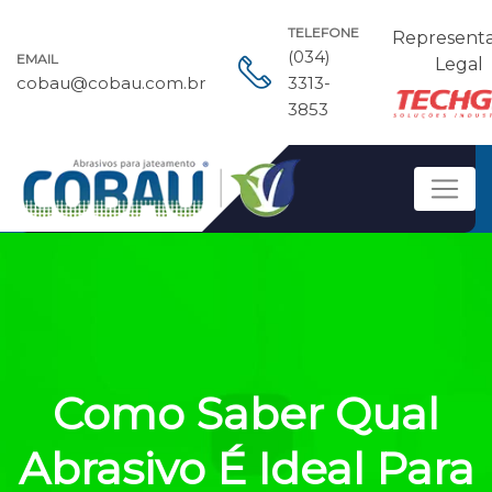
TELEFONE
Represent
(034)
EMAIL
Legal
cobau@cobau.com.br
3313-
3853
Como Saber Qual
Abrasivo É Ideal Para