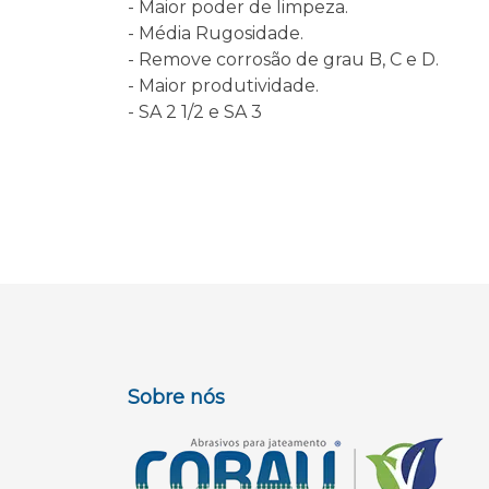
- Maior poder de limpeza.
- Média Rugosidade.
- Remove corrosão de grau B, C e D.
- Maior produtividade.
- SA 2 1/2 e SA 3
Sobre nós