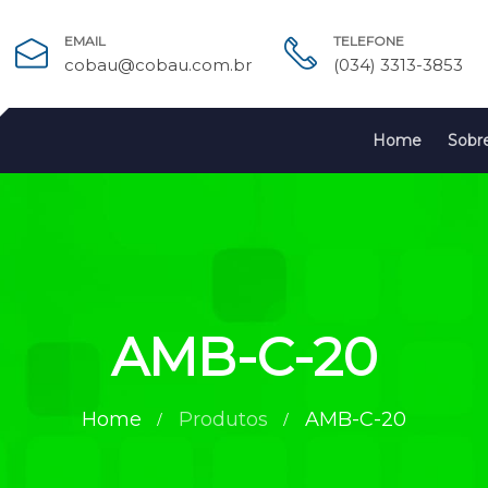
EMAIL
TELEFONE
cobau@cobau.com.br
(034) 3313-3853
Home
Sobr
AMB-C-20
Home
Produtos
AMB-C-20