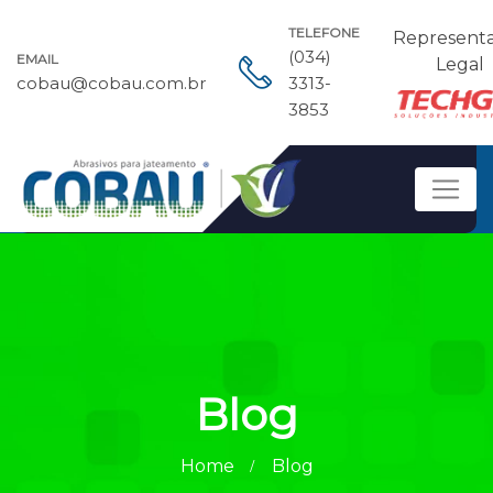
TELEFONE
Represent
(034)
EMAIL
Legal
cobau@cobau.com.br
3313-
3853
Blog
Home
Blog