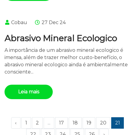
Cobau
27 Dec 24
Abrasivo Mineral Ecologico
A importância de um abrasivo mineral ecologico é
imensa, além de trazer melhor custo-benefício, o
abrasivo mineral ecologico ainda é ambientalmente
consciente...
Leia mais
‹
1
2
...
17
18
19
20
21
22
23
24
25
26
›