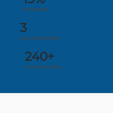
de satisfação
3
anos de experiência
240
+
clientes atendidos