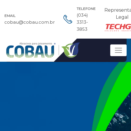
TELEFONE
Represent
(034)
EMAIL
Legal
cobau@cobau.com.br
3313-
3853