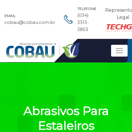
TELEFONE
Represent
(034)
EMAIL
Legal
cobau@cobau.com.br
3313-
3853
Abrasivos Para
Estaleiros