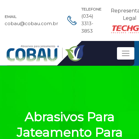
TELEFONE
Represent
(034)
EMAIL
Legal
cobau@cobau.com.br
3313-
3853
Abrasivos Para
Jateamento Para