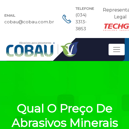
TELEFONE
Represent
(034)
EMAIL
Legal
cobau@cobau.com.br
3313-
3853
Qual O Preço De
Abrasivos Minerais